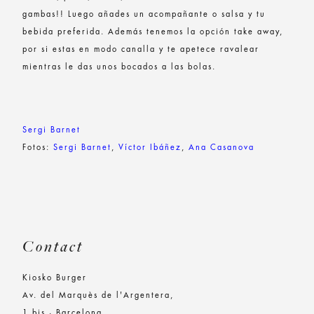
gambas!! Luego añades un acompañante o salsa y tu
bebida preferida. Además tenemos la opción take away,
por si estas en modo canalla y te apetece ravalear
mientras le das unos bocados a las bolas.
Sergi Barnet
Fotos:
Sergi Barnet
,
Víctor Ibáñez
,
Ana Casanova
Contact
Kiosko Burger
Av. del Marquès de l'Argentera,
1 bis · Barcelona