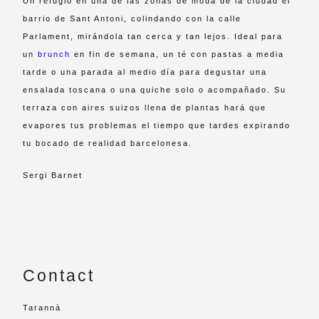
Un refugio en una de las zonas de moda de la ciudad el
barrio de Sant Antoni, colindando con la calle
Parlament, mirándola tan cerca y tan lejos. Ideal para
un
brunch
en fin de semana, un té con pastas a media
tarde o una parada al medio día para degustar una
ensalada toscana o una quiche solo o acompañado. Su
terraza con aires suizos llena de plantas hará que
evapores tus problemas el tiempo que tardes expirando
tu bocado de realidad barcelonesa.
Sergi Barnet
Contact
Tarannà