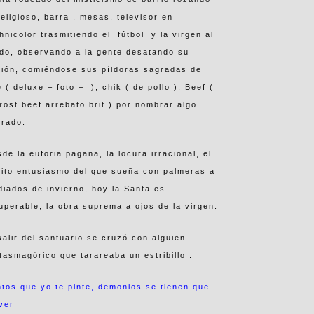
religioso, barra , mesas, televisor en
hnicolor trasmitiendo el fútbol y la virgen al
do, observando a la gente desatando su
ión, comiéndose sus píldoras sagradas de
e ( deluxe – foto – ), chik ( de pollo ), Beef (
rost beef arrebato brit ) por nombrar algo
grado.
de la euforia pagana, la locura irracional, el
ito entusiasmo del que sueña con palmeras a
iados de invierno, hoy la Santa es
uperable, la obra suprema a ojos de la virgen.
salir del santuario se cruzó con alguien
tasmagórico que tarareaba un estribillo :
tos que yo te pinte, demonios se tienen que
ver