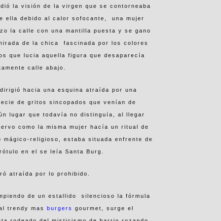
dió la visión de la virgen que se contorneaba
e ella debido al calor sofocante, una mujer
zo la calle con una mantilla puesta y se gano
mirada de la chica fascinada por los colores
os que lucia aquella figura que desaparecía
tamente calle abajo.
dirigió hacia una esquina atraída por una
ecie de gritos sincopados que venían de
ún lugar que todavía no distinguía, al llegar
ervo como la misma mujer hacía un ritual de
o mágico-religioso, estaba situada enfrente de
rótulo en el se leía Santa Burg.
ró atraída por lo prohibido.
piendo de un estallido silencioso la fórmula
cal trendy mas
burgers
gourmet, surge el
ta rodeado del misticismo de barrio rozando