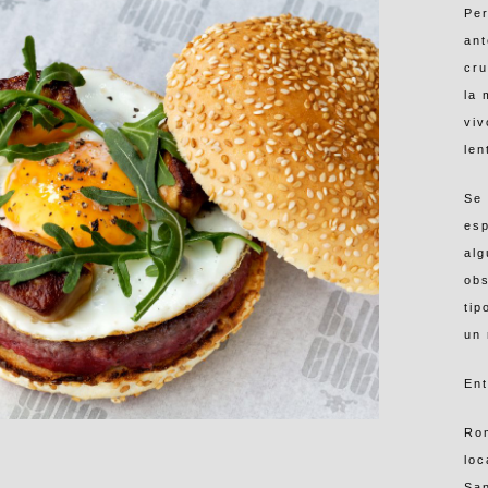
Per
ant
cru
la 
viv
len
Se 
esp
alg
obs
tip
un 
Ent
Rom
lo
San