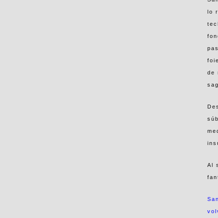
lo 
tec
fon
pas
foi
de 
sa
Des
súb
med
ins
Al 
fan
San
vol