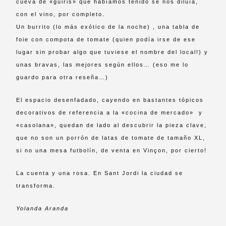
cueva de «guiris» que habíamos tenido se nos diluía,
con el vino, por completo.
Un burrito (lo más exótico de la noche) , una tabla de
foie con compota de tomate (quien podía irse de ese
lugar sin probar algo que tuviese el nombre del local!) y
unas bravas, las mejores según ellos… (eso me lo
guardo para otra reseña…)
El espacio desenfadado, cayendo en bastantes tópicos
decorativos de referencia a la «cocina de mercado» y
«casolana», quedan de lado al descubrir la pieza clave,
que no son un porrón de latas de tomate de tamaño XL,
si no una mesa futbolín, de venta en Vinçon, por cierto!
La cuenta y una rosa. En Sant Jordi la ciudad se
transforma.
Yolanda Aranda