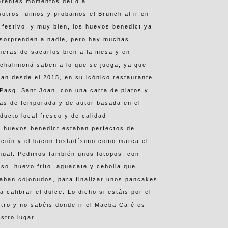
erentes momentos del día.
otros fuimos y probamos el Brunch al ir en
 festivo, y muy bien, los huevos benedict ya
 sorprenden a nadie, pero hay muchas
eras de sacarlos bien a la mesa y en
chalimoná saben a lo que se juega, ya que
van desde el 2015, en su icónico restaurante
Pasg. Sant Joan, con una carta de platos y
as de temporada y de autor basada en el
ducto local fresco y de calidad.
 huevos benedict estaban perfectos de
ción y el bacon tostadísimo como marca el
ual. Pedimos también unos totopos, con
so, huevo frito, aguacate y cebolla que
aban cojonudos, para finalizar unos pancakes
a calibrar el dulce. Lo dicho si estáis por el
tro y no sabéis donde ir el Macba Café es
stro lugar.