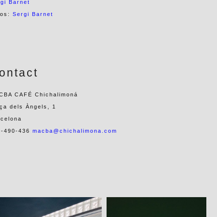
gi Barnet
tos:
Sergi Barnet
ontact
CBA CAFÉ Chichalimoná
ça dels Àngels, 1
rcelona
2-490-436
macba@chichalimona.com