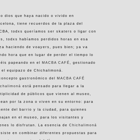
o dios que haya nacido o vivido en
celona, tiene recuerdos de la plaza del
BA, todxs queríamos ser skaters o ligar con
os, todxs habíamos perdidos horas en esa
za haciendo de voayers, pues bien; ya va
ndo hora que en lugar de perder el tiempo lo
néis papeando en el
MACBA CAFÉ
, gestionado
 el equipazo de Chichalimoná.
 concepto gastronómico del
MACBA CAFÉ
ichalimoná
está pensado para llegar a la
tiplicidad de públicos que vienen al museo,
ean por la zona o viven en su entorno: para
gente del barrio y la ciudad, para quienes
bajan en el museo, para los visitantes y
enes lo disfrutan. La esencia de
Chichalimoná
siste en combinar diferentes propuestas para