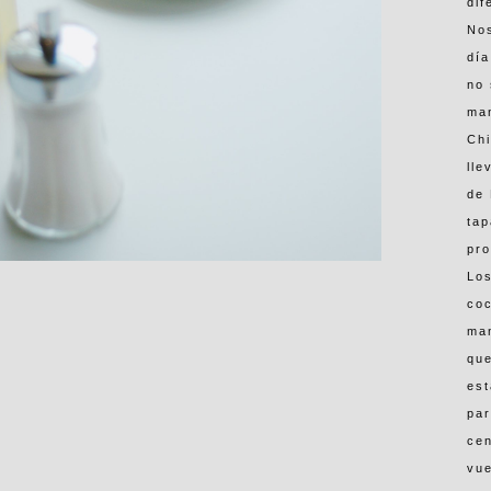
dif
Nos
día
no
man
Chi
lle
de 
tap
pro
Los
coc
man
que
est
par
cen
vue