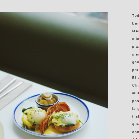
Tod
Bar
MAC
ell
pla
sie
ga
por
El
Ch
mul
pas
la 
tra
qui
con