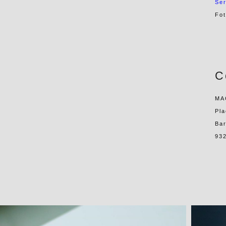
Ser
Fo
C
MA
Pla
Ba
93