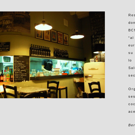
Re
do
BC
“a
eu
su
lo
Sa
sec
Or
se
coc
ace
Be