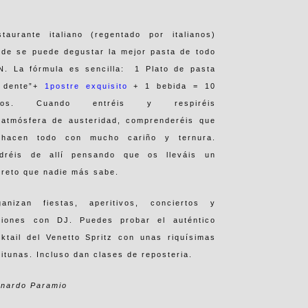
staurante italiano (regentado por italianos)
nde se puede degustar la mejor pasta de todo
N. La fórmula es sencilla: 1 Plato de pasta
l dente”+
1postre exquisito
+ 1 bebida = 10
ros. Cuando entréis y respiréis
 atmósfera de austeridad, comprenderéis que
 hacen todo con mucho cariño y ternura.
ldréis de allí pensando que os lleváis un
reto que nadie más sabe.
ganizan fiestas, aperitivos, conciertos y
siones con DJ. Puedes probar el auténtico
ktail del Venetto Spritz con unas riquísimas
itunas. Incluso dan clases de reposteria.
rnardo Paramio