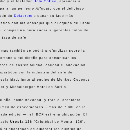
dio y el tostador
Hola Coffee
,
aprender a
eparar un perfecto
Affogato
con el delicioso
lado de
Delacrem
o
sacar su lado más
ístico con los consejos que el equipo de Espai
iu compartirá para sacar sugerentes fotos de
 taza de café.
más también se podrá profundizar sobre la
ortancia del diseño para comunicar los
ores de sostenibilidad, calidad e innovación
partidos con la industria del café de
ecialidad, junto al equipo de Monkey Coconut
er y Michelberger Hotel de Berlín.
e año, como novedad, y tras el creciente
lumen de espectadores —más de 7.000 en la
ada edición—, el IBCF estrena ubicación. El
pacio
Utopía 126
(Cristóbal de Moura, 126),
á el encargado de albergar los cientos de