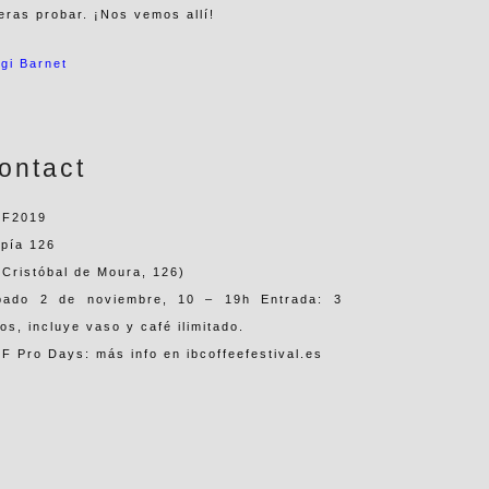
eras probar. ¡Nos vemos allí!
gi Barnet
ontact
CF2019
opía 126
 Cristóbal de Moura, 126)
bado 2 de noviembre, 10 – 19h Entrada: 3
os, incluye vaso y café ilimitado.
F Pro Days: más info en ibcoffeefestival.es