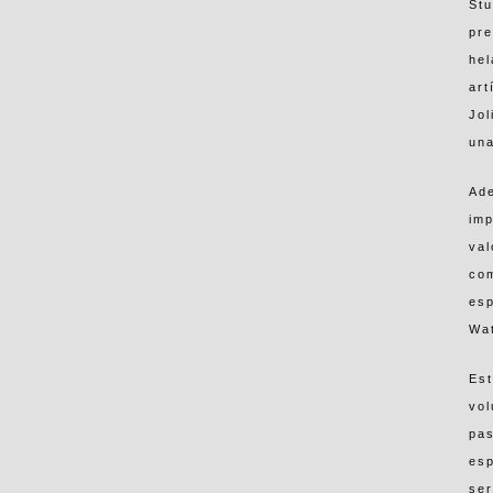
Stu
pr
he
art
Jol
una
Ade
imp
val
com
esp
Wat
Est
vo
pas
es
ser