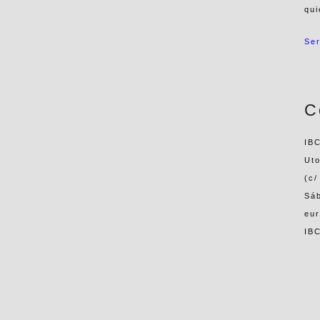
qui
Ser
C
IB
Ut
(c/
Sá
eur
IBC