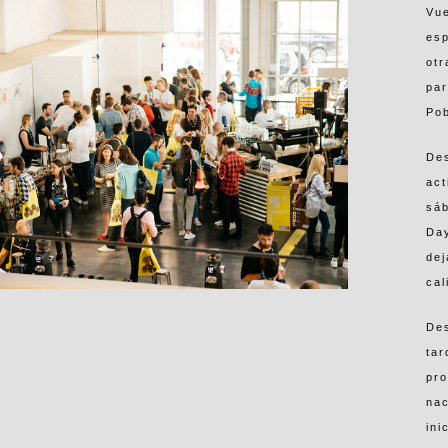
Vue
esp
otr
par
Po
De
act
sáb
Day
dej
cal
Des
tar
pro
nac
ini