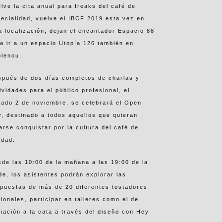
lve la cita anual para freaks del café de
ecialidad, vuelve el IBCF 2019 esta vez en
a localización, dejan el encantador Espacio 88
a ir a un espacio Utopía 126 también en
blenou.
spués de dos días completos de charlas y
ividades para el público profesional, el
ado 2 de noviembre, se celebrará el Open
, destinado a todos aquellos que quieran
arse conquistar por la cultura del café de
idad.
de las 10:00 de la mañana a las 19:00 de la
de, los asistentes podrán explorar las
puestas de más de 20 diferentes tostadores
ionales, participar en talleres como el de
ciación a la cata a través del diseño con Hey