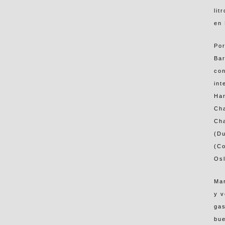
lit
en
Por
Bar
con
int
Har
Cha
Ch
(Du
(Co
Osl
Mar
y v
gas
bue