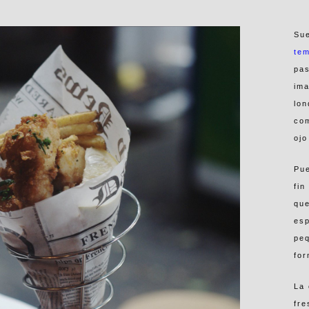
Sue
tem
pas
ima
lon
com
ojo
Pue
fin
que
esp
peq
fo
La 
fre