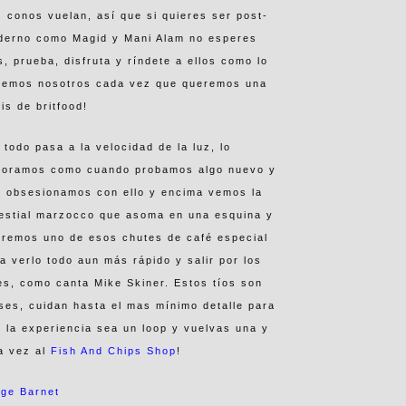
 conos vuelan, así que si quieres ser post-
derno como Magid y Mani Alam no esperes
, prueba, disfruta y ríndete a ellos como lo
cemos nosotros cada vez que queremos una
is de britfood!
í todo pasa a la velocidad de la luz, lo
voramos como cuando probamos algo nuevo y
s obsesionamos con ello y encima vemos la
estial marzocco que asoma en una esquina y
remos uno de esos chutes de café especial
a verlo todo aun más rápido y salir por los
es, como canta Mike Skiner. Estos tíos son
ses, cuidan hasta el mas mínimo detalle para
 la experiencia sea un loop y vuelvas una y
a vez al
Fish And Chips Shop
!
rge Barnet