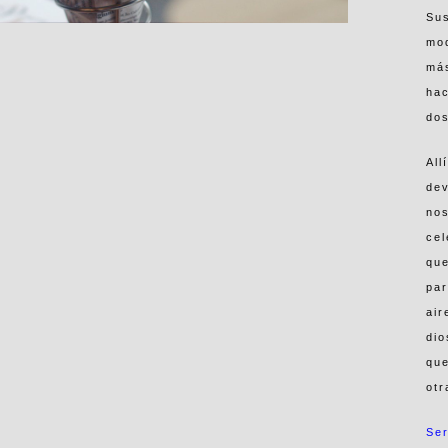
Sus
mo
más
ha
dos
All
de
no
cel
que
par
air
dio
que
otr
Se