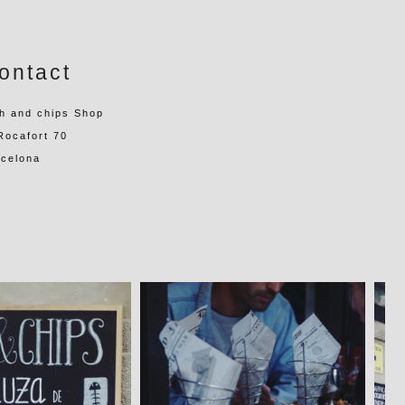
ontact
h and chips Shop
Rocafort 70
rcelona