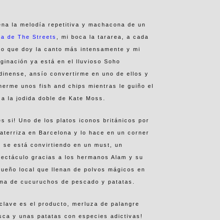
na la melodía repetitiva y machacona de un
a de The Streets
, mi boca la tararea, a cada
o que doy la canto más intensamente y mi
ginación ya está en el lluvioso Soho
dinense, ansío convertirme en uno de ellos y
erme unos fish and chips mientras le guiño el
 a la jodida doble de Kate Moss.
s si! Uno de los platos iconos británicos por
 aterriza en Barcelona y lo hace en un corner
 se está convirtiendo en un must, un
ectáculo gracias a los hermanos Alam y su
ueño local que llenan de polvos mágicos en
rma de cucuruchos de pescado y patatas.
clave es el producto, merluza de palangre
sca y unas patatas con especies adictivas!