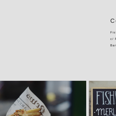
C
Fis
c/ 
Ba