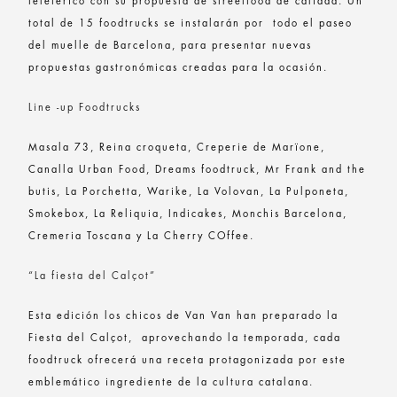
teleférico con su propuesta de streetfood de calidad. Un
total de 15 foodtrucks se instalarán por todo el paseo
del muelle de Barcelona, para presentar nuevas
propuestas gastronómicas creadas para la ocasión.
Line -up Foodtrucks
Masala 73, Reina croqueta, Creperie de Marïone,
Canalla Urban Food, Dreams foodtruck, Mr Frank and the
butis, La Porchetta, Warike, La Volovan, La Pulponeta,
Smokebox, La Reliquia, Indicakes, Monchis Barcelona,
Cremeria Toscana y La Cherry COffee.
“La fiesta del Calçot”
Esta edición los chicos de Van Van han preparado la
Fiesta del Calçot, aprovechando la temporada, cada
foodtruck ofrecerá una receta protagonizada por este
emblemático ingrediente de la cultura catalana.