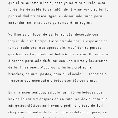
que el té se toma a las 5, pero yo no miro el reloj esta
tarde. He descubierto un salón de té y me voy a saltar la
puntualidad británica. Igual es demasiado tarde para
merendar, no lo sé, pero yo romperé las reglas.
Vailima es un local de estilo francés, decorado con
toques de otro tiempo. Entro atraída por un expositor de
tartas, cada cual más apetecible. Aquí dentro parece
que todo se ha parado, el bullicio no se oye. Un espacio
diseñado para solo disfrutar con uno mismo y los aromas
de las infusiones. Macaroons, tartas, croissants,
briôches, eclairs, pastas, pain aù chocolat … repostería
francesa que acompaña a todos esos tés con clase.
En mi rincón sentada, estudio las 150 variedades que
hay en la carta y después de un rato, me doy cuenta que
mis gustos clásicos me llevan a pedir una taza de Earl
Grey con una nube de leche. Para endulzar un poco, un