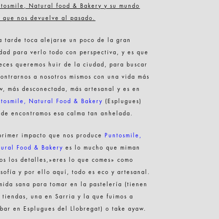
tosmile, Natural food & Bakery y su mundo
 que nos devuelve al pasado.
a tarde toca alejarse un poco de la gran
dad para verlo todo con perspectiva, y es que
eces queremos huir de la ciudad, para buscar
ontrarnos a nosotros mismos con una vida más
w, más desconectada, más artesanal y es en
tosmile, Natural Food & Bakery
(Esplugues)
de encontramos esa calma tan anhelada.
primer impacto que nos produce
Puntosmile,
ural Food & Bakery
es lo mucho que miman
os los detalles,»eres lo que comes» como
osofía y por ello aquí, todo es eco y artesanal.
ida sana para tomar en la pastelería (tienen
 tiendas, una en Sarria y la que fuimos a
bar en Esplugues del Llobregat) o take ayaw.