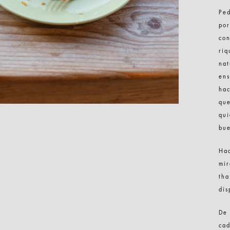
Ped
por
con
riq
nat
ens
hac
que
qui
bue
Hac
mir
tha
dis
De 
cad