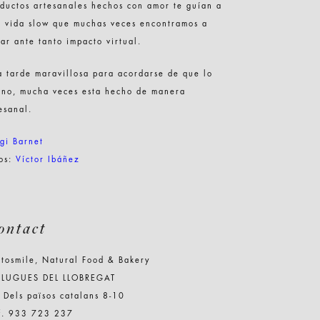
ductos artesanales hechos con amor te guían a
 vida slow que muchas veces encontramos a
tar ante tanto impacto virtual.
 tarde maravillosa para acordarse de que lo
no, mucha veces esta hecho de manera
esanal.
gi Barnet
tos:
Víctor Ibáñez
ontact
tosmile, Natural Food & Bakery
PLUGUES DEL LLOBREGAT
 Dels països catalans 8-10
lf. 933 723 237