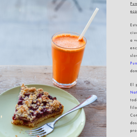
Pun
eco
Est
ciu
a v
enc
slo
Pun
don
El 
Nat
tod
fil
Com
dos
pro