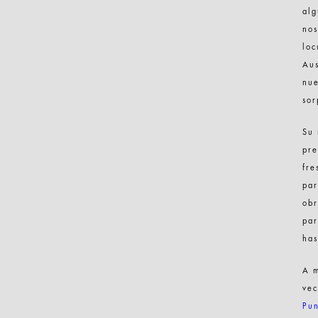
alg
nos
loc
Aus
nue
sor
Su 
pre
fre
par
obr
par
has
A m
vec
Pun