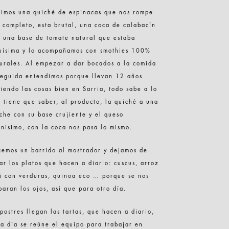
imos una quiché de espinacas que nos rompe
 completo, esta brutal, una coca de calabacín
 una base de tomate natural que estaba
uísima y lo acompañamos con smothies 100%
urales. Al empezar a dar bocados a la comida
eguida entendimos porque llevan 12 años
iendo las cosas bien en Sarria, todo sabe a lo
 tiene que saber, al producto, la quiché a una
che con su base crujiente y el queso
nísimo, con la coca nos pasa lo mismo.
emos un barrido al mostrador y dejamos de
ar los platos que hacen a diario: cuscus, arroz
i con verduras, quinoa eco … porque se nos
paran los ojos, así que para otro día.
postres llegan las tartas, que hacen a diario,
a día se reúne el equipo para trabajar en