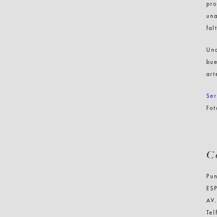
pro
una
fal
Una
bue
art
Ser
Fo
C
Pun
ES
AV.
Te