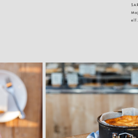
SA
Maj
el