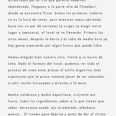
Arrastrados por el frío que parecía habernos
abandonado, llegamos a la parte alta de Chamberí,
dónde se encuentra Picsa. Somos los primeros, todavía
no es la hora de cenar, pero mientras vamos abriendo
boca con un par de cervezas La virgen (a elegir entre
Lager y Jamonera), el local se va llenando. Primero las
otras mesas, después la barra y al cabo de media hora ya
hay gente esperando por algún hueco que quede libre.
Hemos elegido bien nuestro sitio, frente a su horno de
leña. Dado el formato del local, podemos ver todo el
proceso de como estas pizzas al estilo argentino (más
esponjosas que la pizza romana) pasar de ser amasadas
a salir recién horneadas y directas a la mesa.
Media calabresa y media napolitana, crujiente por
fuera, todos los ingredientes saben a lo que tienen que
saber: berenjena asada, ajo arrebatado, albahaca,
quesos… El tiempo pasa deprisa y antes de dar el último