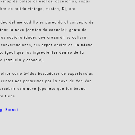
kshop de bolsos artesanos, accesorios, ropas
has de tejido vintage, musica, Dj, etc…
idea del mercadillo es parecido al concepto de
inar la nave (comida de cazuela): gente de
ias nacionalidades que cruzarán su cultura,
 conversaciones, sus experiencias en un mismo
io, igual que los ingredientes dentro de la
e (cazuela y espacio).
otros como ávidos buscadores de experiencias
erentes nos pasaremos por la nave de Van Van
escubrir esta nave japonesa que tan buena
ta tiene.
gi Barnet