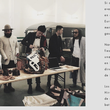
Si 
eve
en 
Eur
mer
gas
Nav
fie
una
en 
dir
de 
Los
Hir
de 
bat