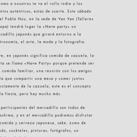
como a nosotros te va el rollo indie y los
ntos auténticos, estas de suerte. Este sábado
el Poble Nou, en la sede de Van Van (Talleres
opa) tendrá lugar la «Nave party» un
cadillo japonés que girará entorno a la
tronomía, el arte, la moda y la fotografía.
e, en japonés significa comida de cazuela, la
sta se llama «Nave Party» porque pretende ser
 comida familiar, una reunión con los amigos
la que compartir una mesa y comer juntos
ectamente de la cazuela, este es el concepto
la fiesta, pero hay mucho más.
 participantes del mercadillo son todos de
oshima, y en el mercadillo podremos disfrutar
comida y cerveza japonesa, sake, zumo de
ido, cockteles, pinturas, fotógrafos, un