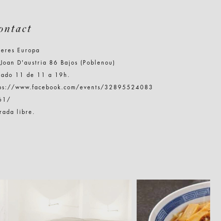
ontact
leres Europa
Joan D'austria 86 Bajos (Poblenou)
bado 11 de 11 a 19h.
tps://www.facebook.com/events/32895524083
61/
rada libre.