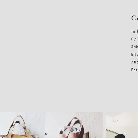
C
Tal
C/ 
Sá
ht
78
Ent