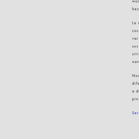
wor
hec
La 
coc
var
sus
sit
nav
Nos
dif
a d
pin
Ser