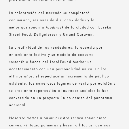
proximidad del verano ante el mar.
La celebración del mercado se completará
con
música
,
sesiones de djs
,
actividades
y la
mejor
gastronomía
foodtruck
de la ciudad con Eureka
Street Food, Deligotessen y Umami Caravan.
La creatividad de los vendedores, la apuesta por
un
ambiente festivo
y su modelo de
consumo
sostenible
hacen del Lost&Found Market un
acontecimiento con una
personalidad única
. En los
últimos años, el espectacular
incremento de público
asistente
, los numerosos lugares de venta por edición y
su creciente repercusión a las redes sociales lo han
convertido en un proyecto único dentro del panorama
nacional.
Nosotros vamos a pasar nuestra resaca sonar entre
cerves, vintage, palmeras y buen rollito, así que nos