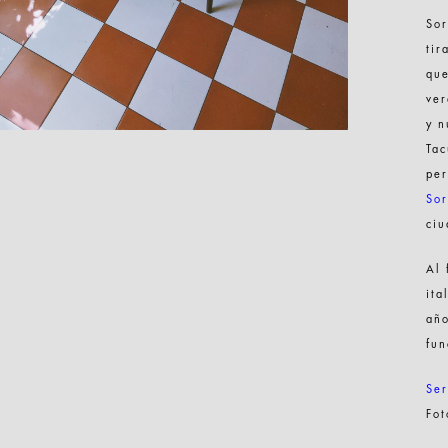
Sor
tir
que
ver
y n
Tac
pe
Sor
ciu
Al 
ita
añ
fun
Ser
Fo