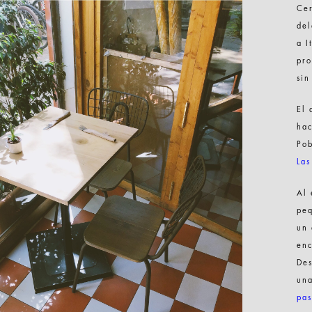
Cer
del
a I
pro
sin
El 
hac
Pob
Las
Al 
peq
un 
enc
Des
un
pas