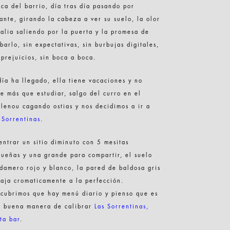
ca del barrio, día tras día pasando por
ante, girando la cabeza a ver su suelo, la olor
talia saliendo por la puerta y la promesa de
barlo, sin expectativas, sin burbujas digitales,
 prejuicios, sin boca a boca.
día ha llegado, ella tiene vacaciones y no
e más que estudiar, salgo del curro en el
lenou cagando ostias y nos decidimos a ir a
 Sorrentinas
.
entrar un sitio diminuto con 5 mesitas
ueñas y una grande para compartir, el suelo
damero rojo y blanco, la pared de baldosa gris
aja cromaticamente a la perfección.
cubrimos que hay menú diario y pienso que es
a buena manera de calibrar
Las Sorrentinas,
ta bar
.