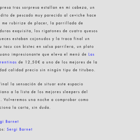
presa tras sorpresa estallan en mi cabeza, un
adito de pescado muy parecido al ceviche hace
 me rubirize de placer, la parrillada de
duras exquisita, los rigatones de cuatro quesos
ueces estaban cojonudos y la traca final un
u tacu con bistec en salsa parrilera, un plato
ruano impresionante que eleva el menú de
Las
rentinas
de 12,50€ a uno de los mejores de la
dad calidad precio sin ningún tipu de titubeo.
final la sensación de situar este espacio
liano a la lista de los mejores sleepers del
o. Volveremos una noche a comprobar como
ciona la carta, sin duda.
gi Barnet
tos:
Sergi Barnet