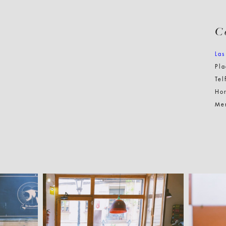
C
Las
Pla
Tel
Ho
Me