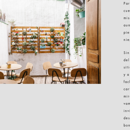
Par
cue
mis
aun
pie
nie
Sin
del
sit
y a
fac
car
mi
vam
inv
des
bon