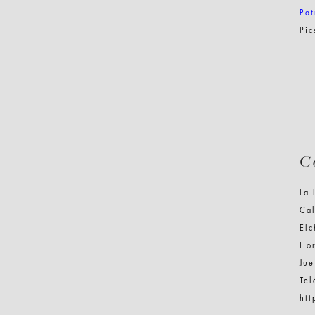
Pat
Pi
C
La 
Cal
Elc
Hor
Ju
Te
htt