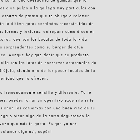
la Loma; una quesadilla de gambas que lo
pas o un pulpo a la gallega muy particular con
 espuma de patata que te obliga a relamer
ta la última gota; ensaladas reconstruidas de
as formas y texturas; entrepans como dicen en
zona.. que son los bocatas de toda la vida
o sorprendentes como su burger de atún
sco. Aunque hay que decir que su producto
rella son las latas de conservas artesanales de
Brújula, siendo uno de los pocos locales de la
unidad que lo ofrecen.
o tremendamente sencillo y diferente. Ya tú
ges: puedes tomar un aperitivo exquisito si te
sionan las conservas con una buen vino de su
ega o picar algo de la carta degustando la
veza que más te guste. Es que ya nos
ecíamos algo así, copón!