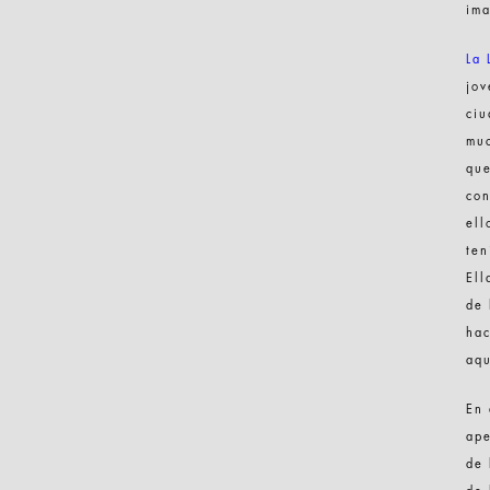
ima
La 
jov
ciu
mu
que
con
ell
ten
Ell
de 
hac
aqu
En 
ape
de 