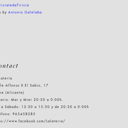
riciatedaTiricia
cs by
Antonio Galelaba
ontact
Latería
le Alfonso X El Sabio, 17
he (Alicante)
ario: Mar y Mier 20:30 a 0:00h.
e a Sábado: 13:30 a 15:30 y de 20:30 a 0:00h
léfono: 965458285
ps://www.facebook.com/Lalateria/