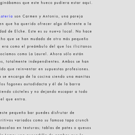
ginábamos que este hueco pudiera estar aquí.
Latería
son Carmen y Antonio, una pareja
en que ha querido ofrecer algo diferente a la
dad de Elche. Este es su nuevo local. No hace
cho que se han mudado de otro más pequeño
 era como el preámbulo del que los ilicitanos
ocíamos como La Laurel. Ahora sólo están
os, totalmente independientes. Ambos se han
ido que reinventar en supuestas profesiones.
a se encarga de la cocina siendo una manitas
los fogones autodidacta y él de la barra
iendo cócteles y no dejando escapar a todo
el que entra.
este pequeño bar puedes disfrutar de
ritivos variados como su famosa tapa crunch
bacalao en texturas; tablas de pates o quesos