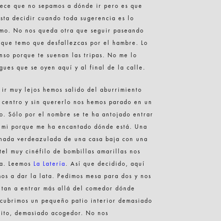
ece que no sepamos a dónde ir pero es que
sta decidir cuando toda sugerencia es lo
mo. No nos queda otra que seguir paseando
que temo que desfallezcas por el hambre. Lo
nso porque te suenan las tripas. No me lo
gues que se oyen aquí y al final de la calle.
 ir muy lejos hemos salido del aburrimiento
 centro y sin quererlo nos hemos parado en un
io. Sólo por el nombre se te ha antojado entrar
 mi porque me ha encantado dónde está. Una
hada verdeazulada de una casa baja con una
tel muy cinéfilo de bombillas amarillas nos
ra. Leemos
La Latería
. Así que decidido, aquí
os a dar la lata. Pedimos mesa para dos y nos
itan a entrar más allá del comedor dónde
cubrimos un pequeño patio interior demasiado
ito, demasiado acogedor. No nos