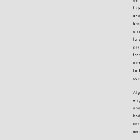
de 
fli
una
has
otr
la 
per
fre
est
La 
com
Alg
eli
apa
bod
cer
mer