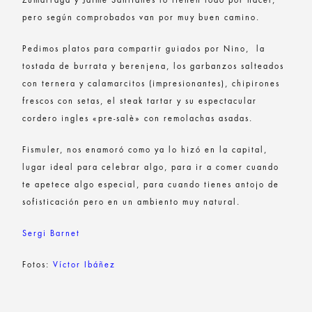
Zumárraga y Jaime Santianes lo tienen todo por hacer,
pero según comprobados van por muy buen camino.
Pedimos platos para compartir guiados por Nino, la
tostada de burrata y berenjena, los garbanzos salteados
con ternera y calamarcitos (impresionantes), chipirones
frescos con setas, el steak tartar y su espectacular
cordero ingles «pre-salè» con remolachas asadas.
Fismuler, nos enamoró como ya lo hizó en la capital,
lugar ideal para celebrar algo, para ir a comer cuando
te apetece algo especial, para cuando tienes antojo de
sofisticación pero en un ambiento muy natural.
Sergi Barnet
Fotos:
Víctor Ibáñez