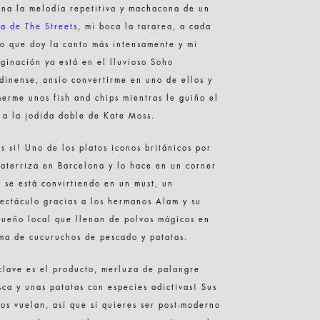
na la melodía repetitiva y machacona de un
a de The Streets
, mi boca la tararea, a cada
o que doy la canto más intensamente y mi
ginación ya está en el lluvioso Soho
dinense, ansío convertirme en uno de ellos y
erme unos fish and chips mientras le guiño el
 a la jodida doble de Kate Moss.
s si! Uno de los platos iconos británicos por
 aterriza en Barcelona y lo hace en un corner
 se está convirtiendo en un must, un
ectáculo gracias a los hermanos Alam y su
ueño local que llenan de polvos mágicos en
ma de cucuruchos de pescado y patatas.
clave es el producto, merluza de palangre
sca y unas patatas con especies adictivas! Sus
os vuelan, así que si quieres ser post-moderno