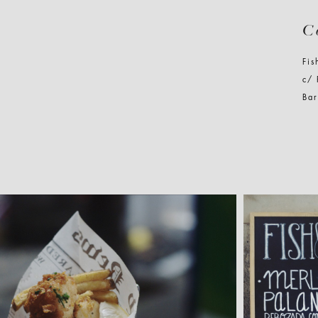
C
Fis
c/ 
Ba