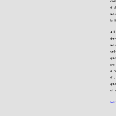
co
dis
nos
bri
All
de
nos
cel
que
par
air
dio
que
otr
Ser