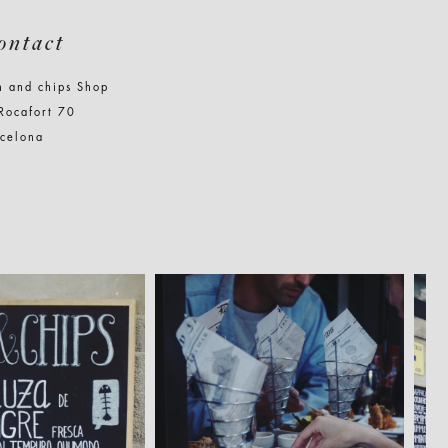
ontact
h and chips Shop
Rocafort 70
rcelona