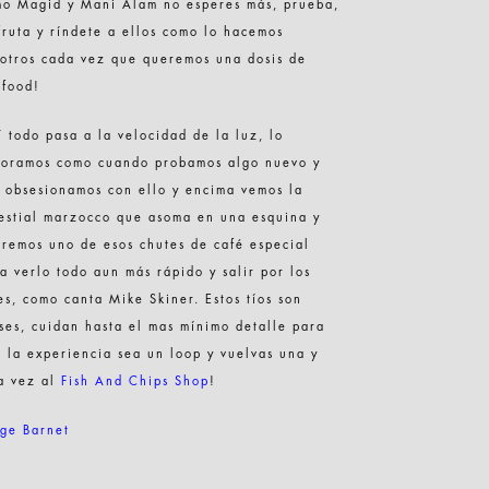
mo Magid y Mani Alam no esperes más, prueba,
fruta y ríndete a ellos como lo hacemos
otros cada vez que queremos una dosis de
tfood!
í todo pasa a la velocidad de la luz, lo
voramos como cuando probamos algo nuevo y
 obsesionamos con ello y encima vemos la
estial marzocco que asoma en una esquina y
remos uno de esos chutes de café especial
a verlo todo aun más rápido y salir por los
es, como canta Mike Skiner. Estos tíos son
ses, cuidan hasta el mas mínimo detalle para
 la experiencia sea un loop y vuelvas una y
a vez al
Fish And Chips Shop
!
ge Barnet