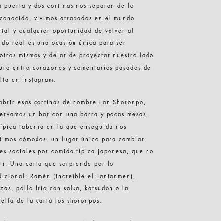
 puerta y dos cortinas nos separan de lo
conocido, vivimos atrapados en el mundo
ital y cualquier oportunidad de volver al
do real es una ocasión única para ser
otros mismos y dejar de proyectar nuestro lado
uro entre corazones y comentarios pasados de
lta en instagram.
abrir esas cortinas de nombre Fan Shoronpo,
ervamos un bar con una barra y pocas mesas,
típica taberna en la que enseguida nos
timos cómodos, un lugar único para cambiar
es sociales por comida típica japonesa, que no
hi. Una carta que sorprende por lo
dicional: Ramén (increíble el Tantanmen),
zas, pollo frío con salsa, katsudon o la
rella de la carta los shoronpos.