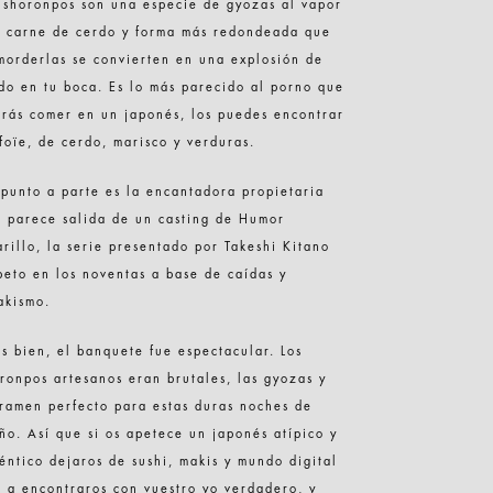
 shoronpos son una especie de gyozas al vapor
 carne de cerdo y forma más redondeada que
morderlas se convierten en una explosión de
do en tu boca. Es lo más parecido al porno que
rás comer en un japonés, los puedes encontrar
foïe, de cerdo, marisco y verduras.
punto a parte es la encantadora propietaria
 parece salida de un casting de Humor
rillo, la serie presentado por Takeshi Kitano
peto en los noventas a base de caídas y
akismo.
s bien, el banquete fue espectacular. Los
ronpos artesanos eran brutales, las gyozas y
ramen perfecto para estas duras noches de
ño. Así que si os apetece un japonés atípico y
éntico dejaros de sushi, makis y mundo digital
r a encontraros con vuestro yo verdadero, y