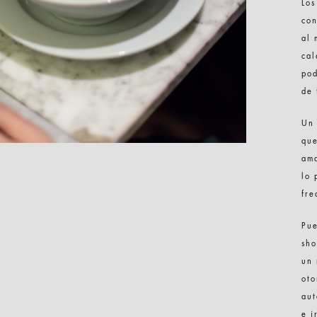
Los
con
al 
cal
pod
de 
Un 
que
ama
lo 
fre
Pue
sho
un 
oto
aut
e i