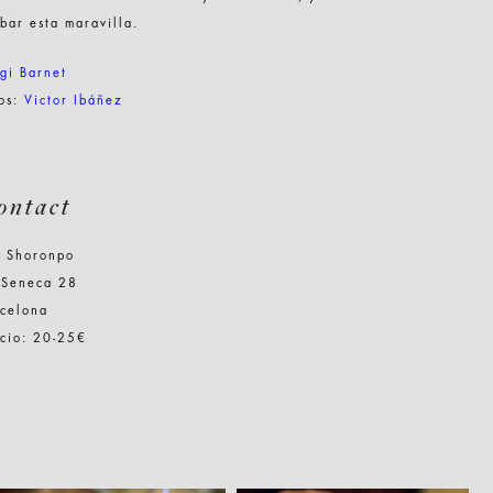
bar esta maravilla.
gi Barnet
tos:
Victor Ibáñez
ontact
n Shoronpo
 Seneca 28
rcelona
cio: 20-25€