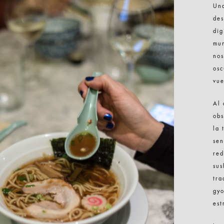
Una
des
dig
mun
nos
osc
vue
Al 
obs
la 
sen
red
sus
tra
gyo
est