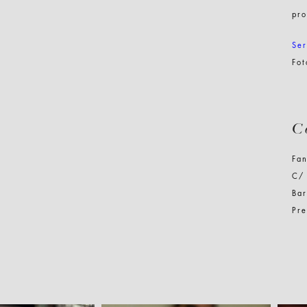
pro
Ser
Fo
C
Fa
C/
Ba
Pre