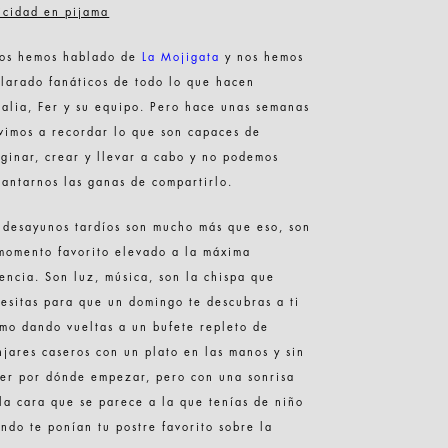
icidad en pijama
 os hemos hablado de
La Mojigata
y nos hemos
larado fanáticos de todo lo que hacen
alia, Fer y su equipo. Pero hace unas semanas
vimos a recordar lo que son capaces de
ginar, crear y llevar a cabo y no podemos
antarnos las ganas de compartirlo.
 desayunos tardíos son mucho más que eso, son
momento favorito elevado a la máxima
encia. Son luz, música, son la chispa que
esitas para que un domingo te descubras a ti
mo dando vueltas a un bufete repleto de
jares caseros con un plato en las manos y sin
er por dónde empezar, pero con una sonrisa
la cara que se parece a la que tenías de niño
ndo te ponían tu postre favorito sobre la