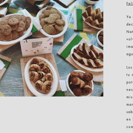
Fel
Ya
dec
Nat
vol
ima
agu
Los
tu 
pot
nec
mis
man
sab
en 
cua