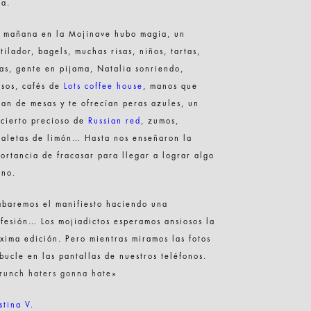
sa.
 mañana en la Mojinave hubo magia, un
tilador, bagels, muchas risas, niños, tartas,
as, gente en pijama, Natalia sonriendo,
sos, cafés de
Lots coffee house
, manos que
ían de mesas y te ofrecían peras azules, un
cierto precioso de
Russian red
, zumos,
taletas de limón… Hasta nos enseñaron la
ortancia de fracasar para llegar a lograr algo
eno.
baremos el manifiesto haciendo una
fesión… Los mojiadictos esperamos ansiosos la
xima edición. Pero mientras miramos las fotos
bucle en las pantallas de nuestros teléfonos.
runch haters gonna hate
»
stina V.