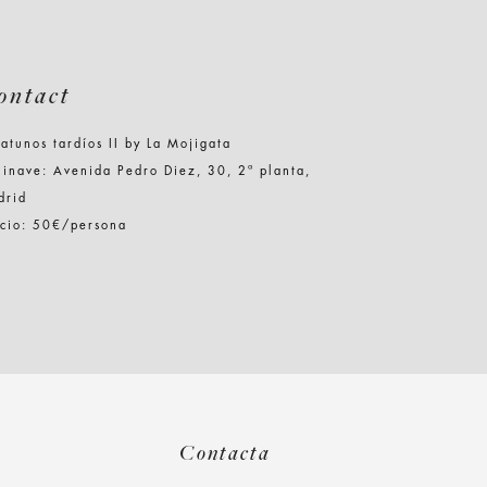
ontact
atunos tardíos II by La Mojigata
inave: Avenida Pedro Diez, 30, 2ª planta,
drid
ecio: 50€/persona
Contacta