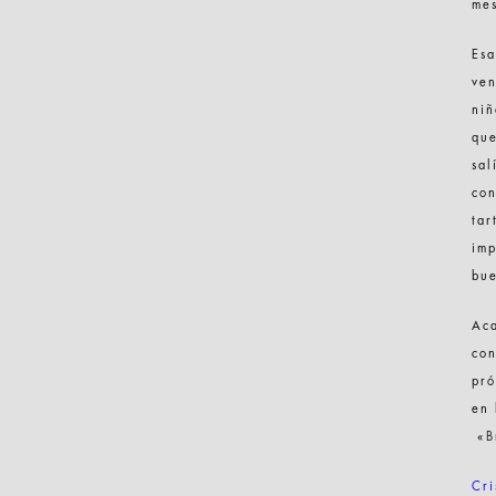
me
Esa
ven
niñ
que
sal
con
tar
imp
bu
Aca
con
pró
en 
«
B
Cri