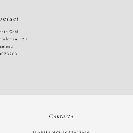
ontact
meta Café
 Parlament 20
rcelona
0073203
Contacta
SI CREES QUE TU PROYECTO