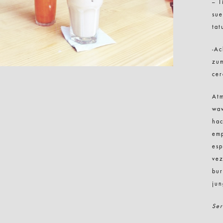
– T
sue
tat
-Ac
zum
cer
Atm
wav
hac
emp
esp
vez
bur
jun
Ser