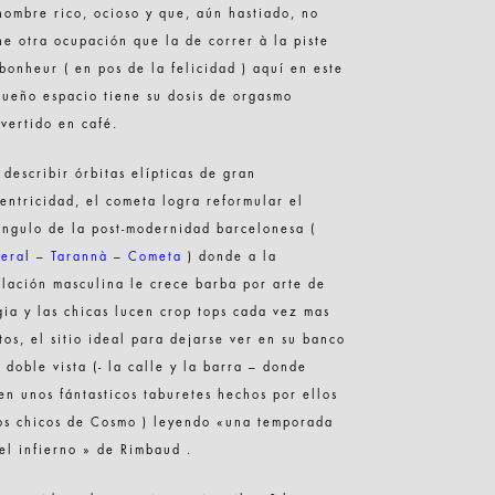
hombre rico, ocioso y que, aún hastiado, no
ne otra ocupación que la de correr à la piste
bonheur ( en pos de la felicidad ) aquí en este
ueño espacio tiene su dosis de orgasmo
vertido en café.
 describir órbitas elípticas de gran
entricidad, el cometa logra reformular el
ángulo de la post-modernidad barcelonesa (
dera
l –
Tarannà
–
Cometa
) donde a la
lación masculina le crece barba por arte de
ia y las chicas lucen crop tops cada vez mas
tos, el sitio ideal para dejarse ver en su banco
 doble vista (- la calle y la barra – donde
en unos fántasticos taburetes hechos por ellos
os chicos de Cosmo ) leyendo «una temporada
el infierno » de Rimbaud .