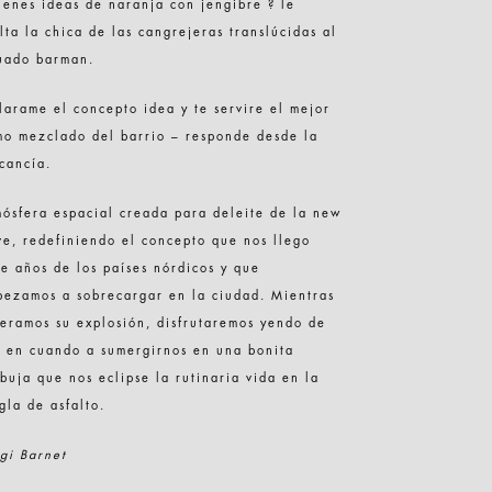
ienes ideas de naranja con jengibre ? le
lta la chica de las cangrejeras translúcidas al
uado barman.
larame el concepto idea y te servire el mejor
o mezclado del barrio – responde desde la
cancía.
ósfera espacial creada para deleite de la new
e, redefiniendo el concepto que nos llego
e años de los países nórdicos y que
ezamos a sobrecargar en la ciudad. Mientras
eramos su explosión, disfrutaremos yendo de
 en cuando a sumergirnos en una bonita
buja que nos eclipse la rutinaria vida en la
gla de asfalto.
gi Barnet