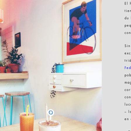
El 
tie
du 
peq
con
Sin
exc
tri
Fe
pob
mag
cor
con
luc
– l
en 