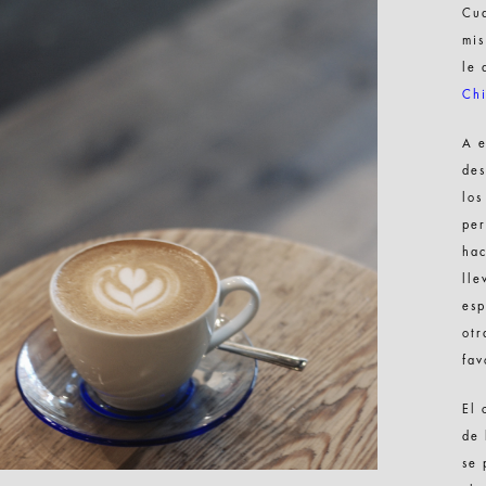
Cua
mis
le 
Ch
A e
des
los
per
hac
lle
esp
otr
fav
El 
de 
se 