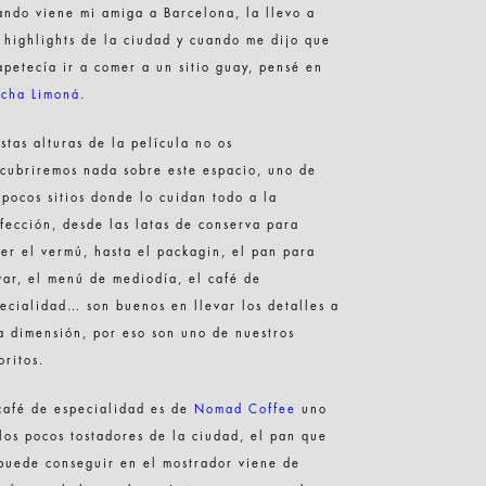
ndo viene mi amiga a Barcelona, la llevo a
 highlights de la ciudad y cuando me dijo que
apetecía ir a comer a un sitio guay, pensé en
icha Limoná
.
stas alturas de la película no os
cubriremos nada sobre este espacio, uno de
 pocos sitios donde lo cuidan todo a la
fección, desde las latas de conserva para
er el vermú, hasta el packagin, el pan para
var, el menú de mediodía, el café de
ecialidad… son buenos en llevar los detalles a
a dimensión, por eso son uno de nuestros
oritos.
café de especialidad es de
Nomad Coffee
uno
los pocos tostadores de la ciudad, el pan que
puede conseguir en el mostrador viene de