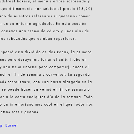
udstreet bakery, el menú siempre sorprende y
que últimamente han subido el precio (13,9€)
uno de nuestros referentes si queremos comer
n en un entorno agradable. En esta ocasión
 comimos una crema de célery y unas alas de
los rebozadas que estaban superiores.
espació esta dividido en dos zonas, la primera
más para desayunar, tomar el café, trabajar
y una mesa enorme para compartir), hacer el
nch el fin de semana y conversar. La segunda
más restaurante, con una barra alargada en la
 se puede hacer un vermú el fin de semana o
ar a la carta cualquier día de la semana. Todo
o un interiorismo muy cool en el que todos nos
emos sentir guapos.
gi Barnet