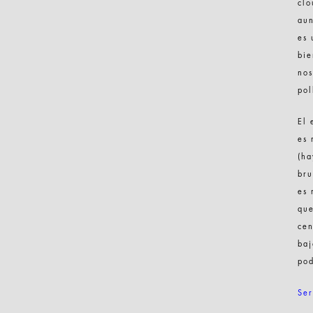
clo
aun
es 
bie
nos
pol
El 
es 
(ha
bru
es 
que
cen
baj
pod
Ser