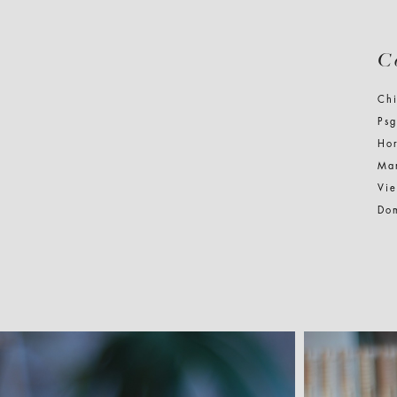
C
Ch
Psg
Hor
Mar
Vie
Do